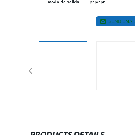
modo de salida:
pnp/npn
SEND EMAIL