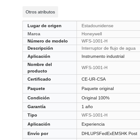
Otros atributos
Lugar de origen
Estadounidense
Marca
Honeywell
Número de modelo
WFS-1001-H
Descripción
Interruptor de flujo de agua
Aplicación
Instrumento industrial
Nombre del
WFS-1001-H
producto
Certificado
CE-UR-CSA
Paquete
Paquete original
Condición
Original 100%
Garantía
1 año
Tipo
WFS-1001-H
Aplicación
Experiencia
Envío por
DHLUPSFedExEMSHK Post