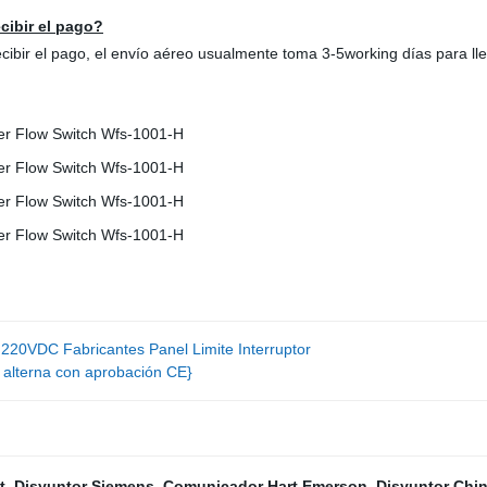
cibir el pago?
bir el pago, el envío aéreo usualmente toma 3-5working días para llega
 220VDC Fabricantes Panel Limite Interruptor
 alterna con aprobación CE}
t
,
Disyuntor Siemens
,
Comunicador Hart Emerson
,
Disyuntor Chin