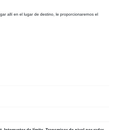
r allí en el lugar de destino, le proporcionaremos el
t
,
Interruptor de límite
,
Transmisor de nivel por radar