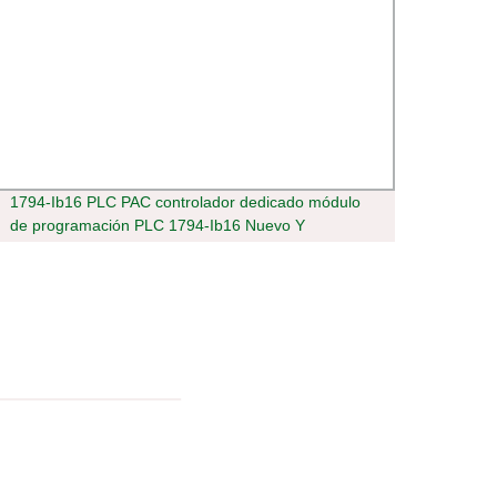
1794-Ib16 PLC PAC controlador dedicado módulo
Tw700
de programación PLC 1794-Ib16 Nuevo Y
infrar
proveedor de controlador original