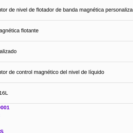
ptor de nivel de flotador de banda magnética personaliz
gnética flotante
alizado
ptor de control magnético del nivel de líquido
316L
9001
C
AS