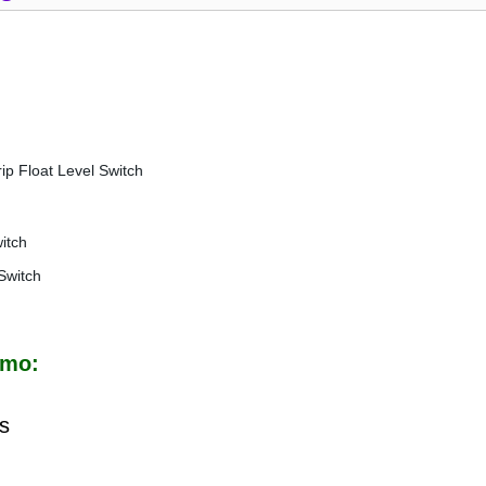
omo:
s