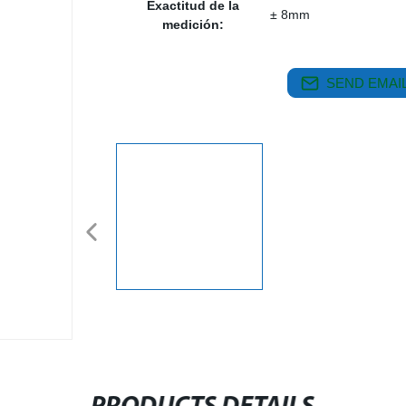
Exactitud de la
± 8mm
medición:
SEND EMAIL