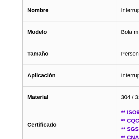
Nombre
Interru
Modelo
Bola ma
Tamaño
Person
Aplicación
Interru
Material
304 / 
** ISO
** CQ
Certificado
** SGS
** CN