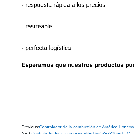
- respuesta rápida a los precios
- rastreable
- perfecta logística
Esperamos que nuestros productos pued
Previous:
Controlador de la combustión de América Honeywel
Next:
Controlador lógico programable Dvp32es200re PLC