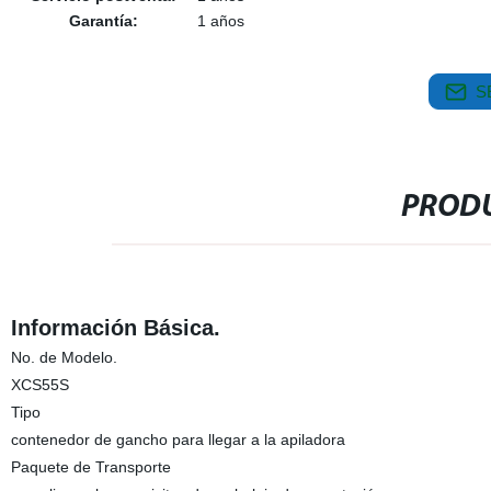
Garantía:
1 años
S
PRODU
Información Básica.
No. de Modelo.
XCS55S
Tipo
contenedor de gancho para llegar a la apiladora
Paquete de Transporte