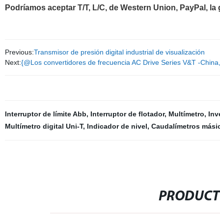
Podríamos aceptar T/T, L/C, de Western Union, PayPal, la g
Previous:
Transmisor de presión digital industrial de visualización
Next:
{@Los convertidores de frecuencia AC Drive Series V&T -Chin
Interruptor de límite Abb
,
Interruptor de flotador
,
Multímetro
,
Inv
Multímetro digital Uni-T
,
Indicador de nivel
,
Caudalímetros másic
PRODUCT