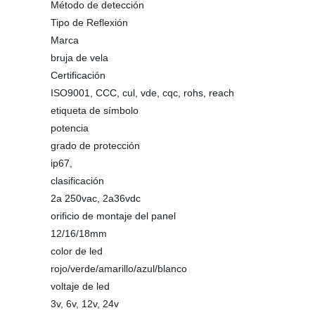
Método de detección
Tipo de Reflexión
Marca
bruja de vela
Certificación
ISO9001, CCC, cul, vde, cqc, rohs, reach
etiqueta de símbolo
potencia
grado de protección
ip67,
clasificación
2a 250vac, 2a36vdc
orificio de montaje del panel
12/16/18mm
color de led
rojo/verde/amarillo/azul/blanco
voltaje de led
3v, 6v, 12v, 24v