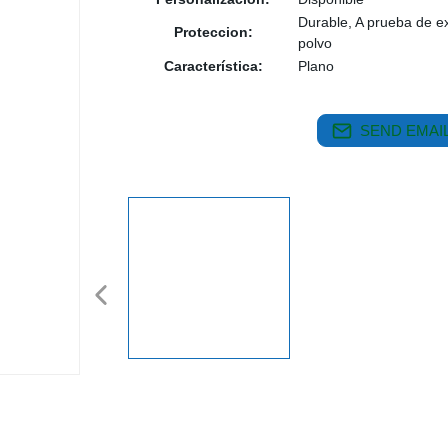
Durable, A prueba de e
Proteccion:
polvo
Característica:
Plano
SEND EMAIL