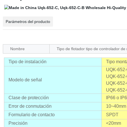
Parámetros del producto
Nombre
Tipo de flotador tipo de controlador de 
Tipo de instalación
Tipo monta
UQK-652-C
UQK-652-C
Modelo de señal
UQK-652-C
UQK-652-C-
Clase de protección
IP66 o IP
Error de conmutación
10~40mm
Formulario de contacto
SPDT
Precisión
<
20mm