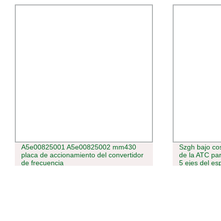
Szgh bajo coste con PLC de la función
Gasolinera e
de la ATC para fresadora fresado CNC
de nivel de c
5 ejes del espacio del almacén de
aplicaciones 
programación USB controlador de la
unidad de vinculación llama