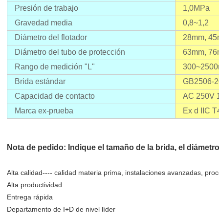
Presión de trabajo
1,0MPa
Gravedad media
0,8~1,2
Diámetro del flotador
28mm, 45
Diámetro del tubo de protección
63mm, 7
Rango de medición "L"
300~250
Brida estándar
GB2506-200
Capacidad de contacto
AC 250V 
Marca ex-prueba
Ex d IIC T
Nota de pedido: Indique el tamaño de la brida, el diámetro
Alta calidad---- calidad materia prima, instalaciones avanzadas, proc
Alta productividad
Entrega rápida
Departamento de I+D de nivel líder