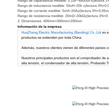
Rango de capacitancia medible: 0,1uF~
6800uF±(lectura 1
Rango de inductancia medible: 50uH~
20h ±(lectura 3%+0,
Rango de corriente medible: 5mA~
20A±(lectura 3%+0,05m
Rango de resistencia medible: 20mΩ~
20kΩ±(lectura 3%+0
3. Dimensiones: 400mm×300mm×200mm
Información de la empresa
HuaZheng Electric Manufacturing (Baoding) Co.,Ltd
es e
productos se extienden por toda China.
Además, nuestros clientes vienen de diferentes países co
Nuestros principales productos son el comprobador de acei
alta tensión, el condensador de alta tensión, Probando 