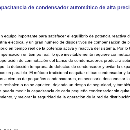
pacitancia de condensador automático de alta preci
equipo importante para satisfacer el equilibrio de potencia reactiva d
ustria eléctrica, y un gran número de dispositivos de compensación de 
ibrio en tiempo real de la potencia activa y reactiva del sistema. Por l
ompensación en tiempo real, lo que inevitablemente requiere conmutac
operación de conmutación del banco de condensadores producirá sobr
ipo, la detección temprana de defectos de condensador y evitar la expa
s en paralelo. El método tradicional es quitar el bus condensador y
a cientos de pequeños condensadores, es necesario desconectar los 
llos resbalen o no se aprieten, dejando un riesgo de seguridad, y tambi
 pueda medir la capacitancia de cada pequeño condensador sin quitar l
miento, y mejorar la seguridad de la operación de la red de distribución