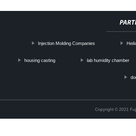
PART
Injection Molding Companies
Ней
housing casting
lab humidity chamber
do
Copyright © 2021 Fuj