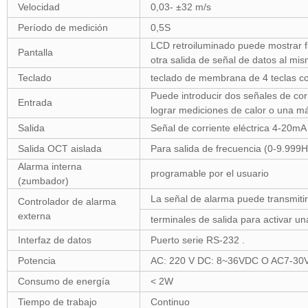
Velocidad
0,03- ±32 m/s
Período de medición
0,5S
LCD retroiluminado puede mostrar flu
Pantalla
otra salida de señal de datos al mis
Teclado
teclado de membrana de 4 teclas con
Puede introducir dos señales de corr
Entrada
lograr mediciones de calor o una m
Salida
Señal de corriente eléctrica 4-20mA
Salida OCT aislada
Para salida de frecuencia (0-9.999H
Alarma interna
programable por el usuario
(zumbador)
La señal de alarma puede transmiti
Controlador de alarma
externa
terminales de salida para activar u
Interfaz de datos
Puerto serie RS-232 .
Potencia
AC: 220 V DC: 8~36VDC O AC7-30
Consumo de energía
< 2W
Tiempo de trabajo
Continuo