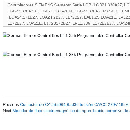
Controladores SIEMENS Siemens: Serie LGB (LGB21.330A27, L
LGB22.330A2BT, LGB21.330A2EM, LGB22.330A2EM) SERIE LMG 
(LOA24.171B27, LOA24.2B27, L172B27, LAL1,25.LOA21E, LAL2,
L172B27, LOA21E, L172B172B27, LFL1,335, L172B2B27, LOA24E
Previous:
Contactor de CA 3rt5064-6ad36 tensión CA/CC 220V 185A
Next:
Medidor de flujo electromagnético de agua líquido corrosivo de 