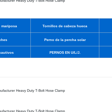
e mariposa
Tornillos de cabeza hueca
ches
Perno de la percha solar
 cautivos
PERNOS EN U/L/J.