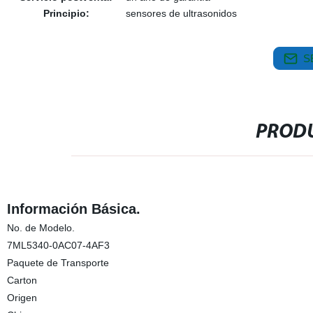
Principio:
sensores de ultrasonidos
S
PRODU
Información Básica.
No. de Modelo.
7ML5340-0AC07-4AF3
Paquete de Transporte
Carton
Origen