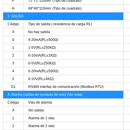
F
72*72*110mm
(Tipo de cuadrato)
H
48*48*110mm
(Tipo de cuadrato)
3. SALIDA
Código
Tipo de salida ( resistencia de carga RL)
X
No hay salida
0
4-20mA(RL≤500Ω)
1
1-5V(RL≥250KΩ)
2
0-10mA(RL≤1KΩ)
3
0-5V(RL≥250KΩ)
4
0-20mA(RL≤500Ω)
5
0-10V(RL≥4KΩ)
D1
RS485 interfaz de comunicación (Modbus RTU)
4. Alarma (salida de contacto de relé)
(Ver nota)
Código
Vías de alarma
X
Sin salida
1
Alarma de 1 vías
2
Alarma de 2 vías