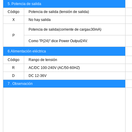
5. Potencia de salida
Código
Potencia de salida (tensión de salida)
X
No hay salida
Potencia de salida
(corriente de carga≤30mA)
P
Como "P(24)" dice Power Output24V
.
6.
Alimentación eléctrica
Código
Rango de tensión
R
AC/DC 100-240V (AC/50-60HZ)
D
DC 12-36V
7 . Observación