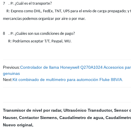
7
. P: ¿Cuál es el transporte?
R: Express como DHL, FedEx
, TNT, UPS para el envío de carga prepagado
; y
mercancías podemos organizar por aire o por mar.
8
. P: ¿Cuáles son sus condiciones de pago?
R: Podríamos aceptar T/T, Paypal, WU
.
Previous:
Controlador de llama Honeywell Q270A1024 Accesorios para
genuinas
Next:
Kit combinado de multímetro para automoción Fluke 88V/A.
Transmisor de nivel por radar
,
Ultrasónico Transductor
,
Sensor d
Hauser
,
Contactor Siemens
,
Caudalímetro de agua
,
Caudalímetro
Nuevo original
,