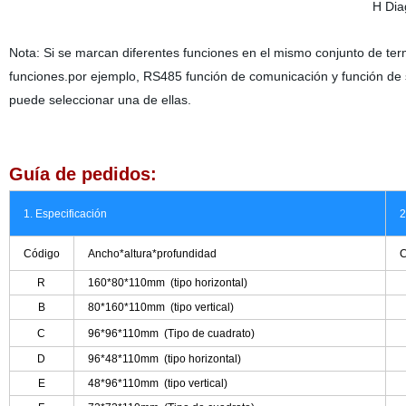
H Dia
Nota: Si se marcan diferentes funciones en el mismo conjunto de ter
funciones.por ejemplo, RS485 función de comunicación y función de 
puede seleccionar una de ellas.
Guía de pedidos:
1. Especificación
2
Código
Ancho*altura*profundidad
C
R
160*80*110mm
(tipo horizontal)
B
80*160*110mm
(tipo vertical)
C
96*96*110mm
(Tipo de cuadrato)
D
96*48*110mm
(tipo horizontal)
E
48*96*110mm
(tipo vertical)