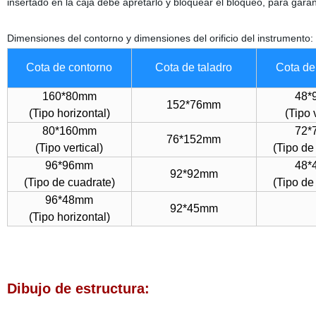
insertado en la caja debe apretarlo y bloquear el bloqueo, para garan
Dimensiones del contorno y dimensiones del orificio del instrumento:
Cota de contorno
Cota de taladro
Cota de
160*80mm
48*
152*76mm
(Tipo horizontal)
(Tipo 
80*160mm
72*
76*152mm
(Tipo vertical)
(Tipo de
96*96mm
48*
92*92mm
(Tipo de cuadrate)
(Tipo de
96*48mm
92*45mm
(Tipo horizontal)
Dibujo de estructura: