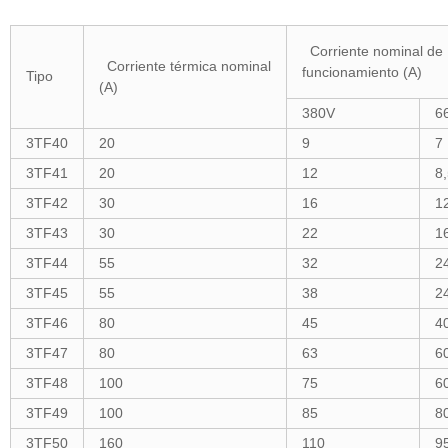
Corriente nominal de
Corriente térmica nominal
funcionamiento (A)
Tipo
(A)
380V
6
3TF40
20
9
7
3TF41
20
12
8
3TF42
30
16
1
3TF43
30
22
1
3TF44
55
32
2
3TF45
55
38
2
3TF46
80
45
4
3TF47
80
63
6
3TF48
100
75
6
3TF49
100
85
8
3TF50
160
110
9