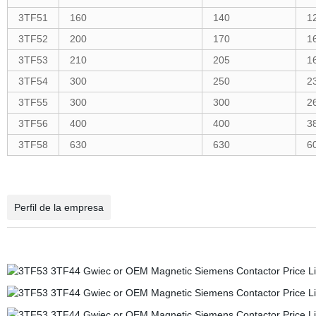
3TF51
160
140
1
3TF52
200
170
1
3TF53
210
205
1
3TF54
300
250
2
3TF55
300
300
2
3TF56
400
400
3
3TF58
630
630
6
Perfil de la empresa