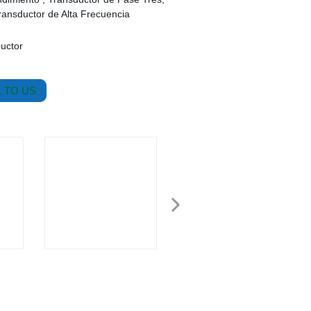
ransductor de Alta Frecuencia
ductor
 TO US