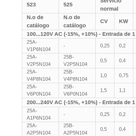
Servicio
523
525
normal
N.o de
N.o de
CV
KW
catálogo
catálogo
100...120V AC (-15%, +10%) - Entrada de 1 
25A-
-
0,25
0,2
V1P6N104
25A-
25B-
0,5
0,4
V2P5N104
V2P5N104
25A-
25B-
1,0
0,75
V4P8N104
V4P8N104
25A-
25B-
1,5
1,1
V6P0N104
V6P0N104
200...240V AC (-15%, +10%) - Entrada de 1 
25A-
-
0,25
0,2
A1P6N104
25A-
25B-
0,5
0,4
A2P5N104
A2P5N104