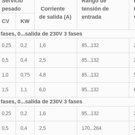
Servicio
Rango de
pesado
Corriente
tensión de
de salida (A)
entrada
CV
KW
fases, 0...salida de 230V 3 fases
0,25
0,2
1,6
85...132
0,5
0,4
2,5
85...132
1,0
0,75
4,8
85...132
1,5
1,1
6,0
85...132
fases, 0...salida de 230V 3 fases
0,25
0,2
1,6
85...132
0,5
0,4
2,5
170...264