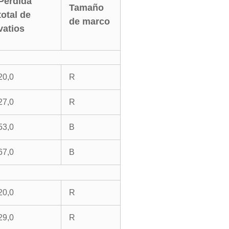
Pérdida
Tamaño
total de
de marco
vatios
20,0
R
27,0
R
53,0
B
67,0
B
20,0
R
29,0
R