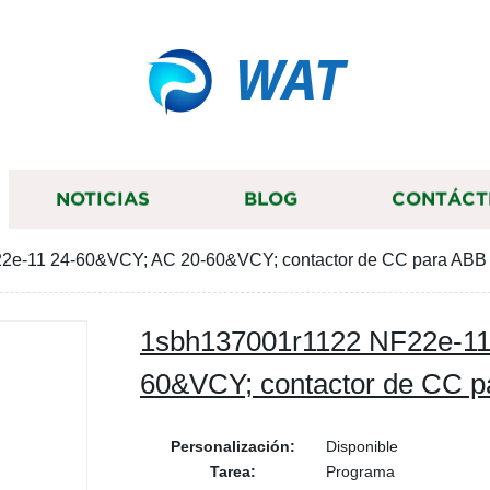
WAT
NOTICIAS
BLOG
CONTÁCT
2e-11 24-60&VCY; AC 20-60&VCY; contactor de CC para ABB
1sbh137001r1122 NF22e-11
60&VCY; contactor de CC 
Personalización:
Disponible
Tarea:
Programa