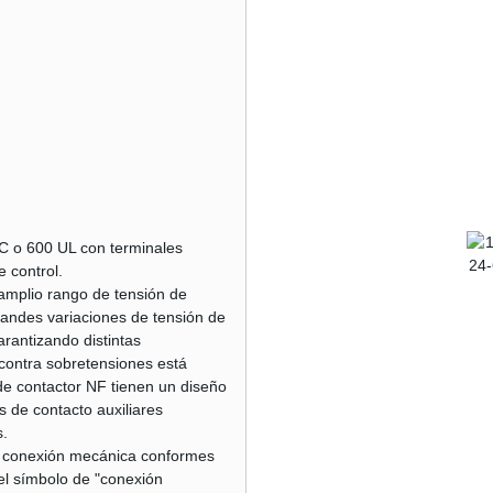
EC o 600 UL con terminales
e control.
n amplio rango de tensión de
randes variaciones de tensión de
rantizando distintas
contra sobretensiones está
de contactor NF tienen un diseño
s de contacto auxiliares
s.
de conexión mecánica conformes
el símbolo de "conexión