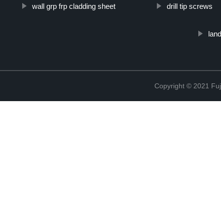
wall grp frp cladding sheet
drill tip screws
land
Copyright © 2021 Fuj