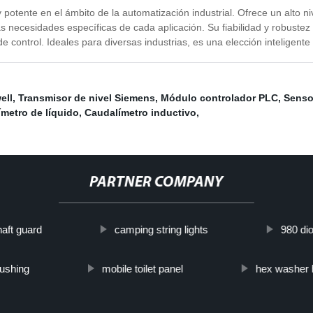
otente en el ámbito de la automatización industrial. Ofrece un alto nive
as necesidades específicas de cada aplicación. Su fiabilidad y robuste
e control. Ideales para diversas industrias, es una elección inteligent
ell
,
Transmisor de nivel Siemens
,
Módulo controlador PLC
,
Senso
metro de líquido
,
Caudalímetro inductivo
,
PARTNER COMPANY
haft guard
camping string lights
980 dio
ushing
mobile toilet panel
hex washer 