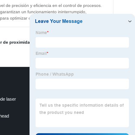
l de precisión y eficiencia en el control de procesos.
z garantizan un funcionamiento ininterrumpido,
e para optimizar operaciones.
r de proximidad P+F
,
Indicador de nivel de agua
,
de laser
steel frame structure
head