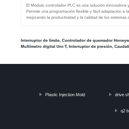
El Módulo controlador PLC es una solución innovadora y p
Permite una programación flexible y fácil adaptación a l
mejorando la productividad y la calidad de los sistemas d
Interruptor de límite
,
Controlador de quemador Honeyw
Multímetro digital Uni-T
,
Interruptor de presión
,
Caudalí
Plastic Injection Mold
drive s
q2 b