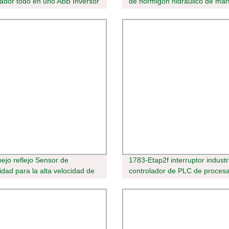
lador todo en uno ABB Inversor
de hormigón hidráulico de mart
con batería
rompedor de Rock de la excav
para 3ton ton ton 12 18 20 30 
excavadoras
ejo reflejo Sensor de
1783-Etap2f interruptor industr
idad para la alta velocidad de
controlador de PLC de proces
ción de PVC
nuevo original Rockwell