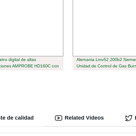
tro digital de altas
Alemania Lmv52.200b2 Sieme
aciones AMPROBE HD160C con
Unidad de Control de Gas Bur
eal
para Control de encendido por
te de calidad
Related Videos