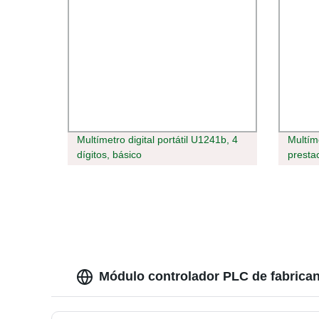
Multímetro digital portátil U1241b, 4
Multíme
dígitos, básico
prest
RMS r
Módulo controlador PLC de fabrican