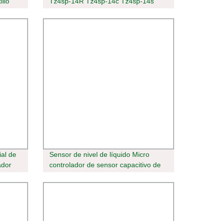
illo
Tz4sp-14R Tz4sp-14c Tz4sp-14s
adora
ton ton
ial de
Sensor de nivel de líquido Micro
ador
controlador de sensor capacitivo de
nivel programable CANopen Autobús