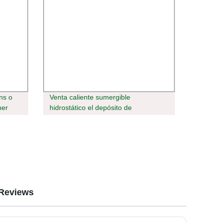
ns o
Venta caliente sumergible
ner
hidrostático el depósito de
 gas
combustible líquido analógico-digital
del sensor de nivel de agua
Reviews