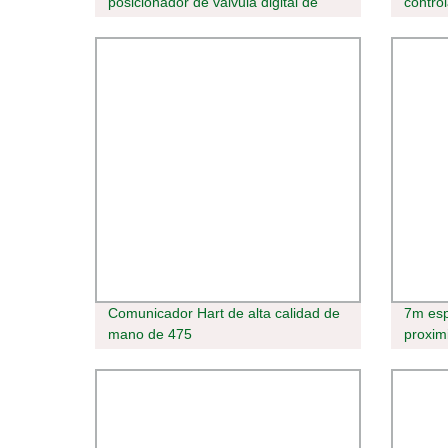
posicionador de válvula digital de
contro
control neumático Baker Hughes
solar 
Svi2-22113111 Svi1000/Svi3/Svi2
Comunicador Hart de alta calidad de
7m esp
mano de 475
proxim
obtura