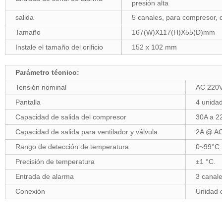
presión alta
salida
5 canales, para compresor, d
Tamaño
167(W)X117(H)X55(D)mm
Instale el tamaño del orificio
152 x 102 mm
Parámetro técnico:
Tensión nominal
AC 220
Pantalla
4 unidad
Capacidad de salida del compresor
30A
a 2
Capacidad de salida para ventilador y válvula
2A
@ AC
Rango de detección de temperatura
0~99°C
Precisión de temperatura
±1 °C.
Entrada de alarma
3 canale
Conexión
Unidad 