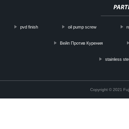
PART
pvd finish
oil pump screw
r
Вейп Против Курения
stainless st
Copyright © 2021 Fuj