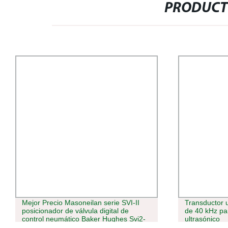
PRODUCT
Mejor Precio Masoneilan serie SVI-II
Transductor u
posicionador de válvula digital de
de 40 kHz par
control neumático Baker Hughes Svi2-
ultrasónico
22113111 Svi1000/Svi3/Svi2