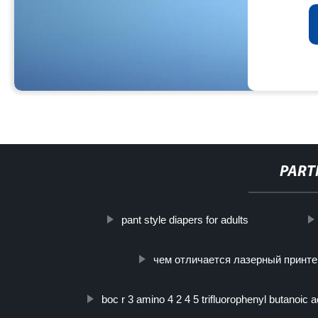
PART
pant style diapers for adults
чем отличается лазерный принте
boc r 3 amino 4 2 4 5 trifluorophenyl butanoic 