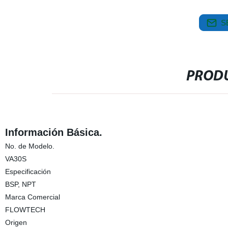
S
PRODU
Información Básica.
No. de Modelo.
VA30S
Especificación
BSP, NPT
Marca Comercial
FLOWTECH
Origen