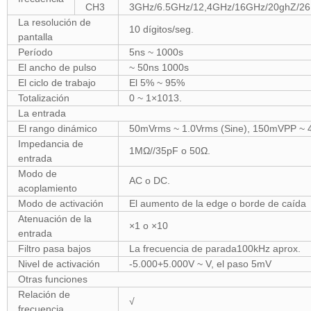
CH3
3GHz/6.5GHz/12,4GHz/16GHz/20ghZ/26,
La resolución de
10 dígitos/seg.
pantalla
Período
5ns ~ 1000s
El ancho de pulso
~ 50ns 1000s
El ciclo de trabajo
El 5% ~ 95%
Totalización
0 ~ 1×1013.
La entrada
El rango dinámico
50mVrms ~ 1.0Vrms (Sine), 150mVPP ~ 
Impedancia de
1MΩ//35pF o 50Ω.
entrada
Modo de
AC o DC.
acoplamiento
Modo de activación
El aumento de la edge o borde de caída
Atenuación de la
×1 o ×10
entrada
Filtro pasa bajos
La frecuencia de parada100kHz aprox.
Nivel de activación
-5.000+5.000V ~ V, el paso 5mV
Otras funciones
Relación de
√
frecuencia