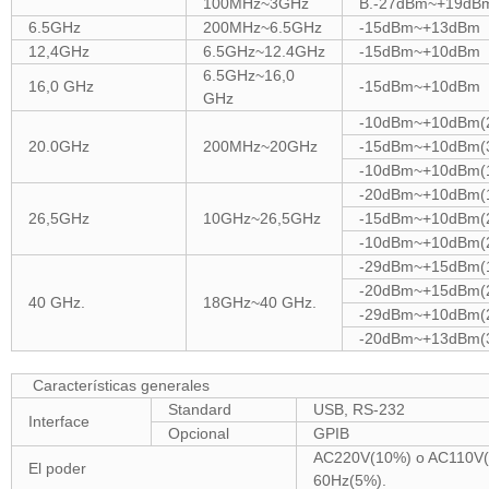
100MHz~3GHz
B.-27dBm~+19dB
6.5GHz
200MHz~6.5GHz
-15dBm~+13dBm
12,4GHz
6.5GHz~12.4GHz
-15dBm~+10dBm
6.5GHz~16,0
16,0 GHz
-15dBm~+10dBm
GHz
-10dBm~+10dBm(
20.0GHz
200MHz~20GHz
-15dBm~+10dBm(
-10dBm~+10dBm(
-20dBm~+10dBm(
26,5GHz
10GHz~26,5GHz
-15dBm~+10dBm(
-10dBm~+10dBm(
-29dBm~+15dBm(
-20dBm~+15dBm(
40 GHz.
18GHz~40 GHz.
-29dBm~+10dBm(
-20dBm~+13dBm(
Características generales
Standard
USB, RS-232
Interface
Opcional
GPIB
AC220V(10%) o AC110V(
El poder
60Hz(5%).