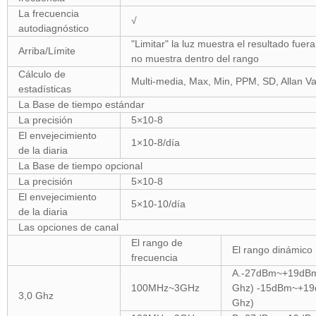
La frecuencia
√
autodiagnóstico
"Limitar" la luz muestra el resultado fuer
Arriba/Límite
no muestra dentro del rango
Cálculo de
Multi-media, Max, Min, PPM, SD, Allan V
estadísticas
La Base de tiempo estándar
La precisión
5×10-8
El envejecimiento
1×10-8/día
de la diaria
La Base de tiempo opcional
La precisión
5×10-8
El envejecimiento
5×10-10/día
de la diaria
Las opciones de canal
El rango de
El rango dinámic
frecuencia
A.-27dBm~+19dBm
100MHz~3GHz
Ghz) -15dBm~+19
3,0 Ghz
Ghz)