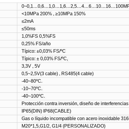
0~0,1…0,6…1,0…1,6…2,5…4…6…10…16…100M
<10MPa 200% , ≥10MPa 150%
≤2mA
≤50ms
1,0%FS 0,5%FS
0,25% FS/año
Típico: ±0,03% FS/ºC
Típico: ± 0,03% FS/ºC,
3,3V , 5V
0,5~2,5V(3 cable) , RS485(4 cable)
-40~80ºC.
-10~70ºC.
-40~100ºC.
Protección contra inversión, diseño de interferencias
IP65(DIN) IP68(CABLE)
Gas o líquido incompatible con acero inoxidable 31
M20*1,5,G1/2, G1/4 (PERSONALIZADO)