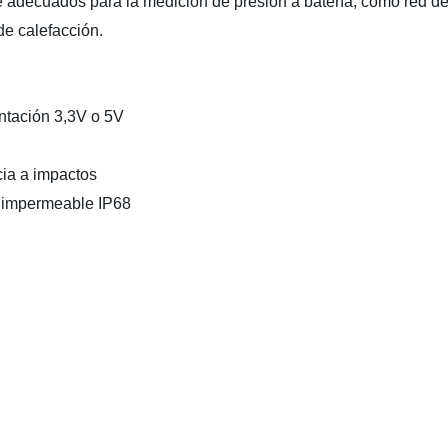
 adecuados para la medición de presión a batería, como red de 
de calefacción.
ntación 3,3V o 5V
cia a impactos
o impermeable IP68