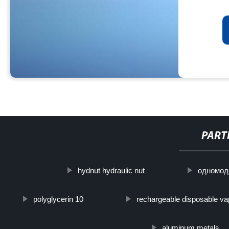
PART
hydnut hydraulic nut
одномод
polyglycerin 10
rechargeable disposable v
aluminum metals