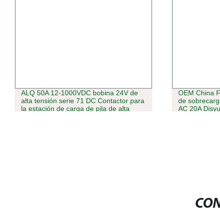
OEM China Fabricante DZ47 Protector
Limpiador de
de sobrecarga de la Desjuntor Gwiec
eléctricos/el
AC 20A Disyuntor
CON