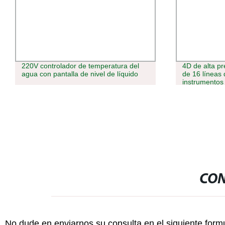
4D de alta precisión de la luz brillante
Interruptor 
de 16 líneas de nivel láser verde de
agua automát
instrumentos de medición de la Versión
Accesible
CON
No dude en enviarnos su consulta en el siguiente form