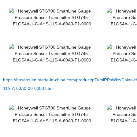
https://bnsens.en.made-in-china.com/product/pTurslRPsWkz/China
11S-A-00A0-00-0000.html