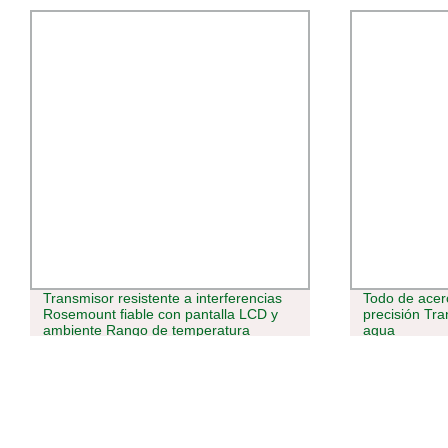
Todo de acero inoxidable de alta
Interruptor f
precisión Transmisor de presión de
interruptor d
agua
interruptor in
interruptor O
alemán Kt6w
artículo: 10
color Sick