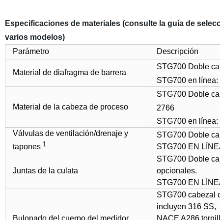
Especificaciones de materiales (consulte la guía de selec
varios modelos)
Parámetro
Descripción
STG700 Doble cab
Material de diafragma de barrera
STG700 en línea:
STG700 Doble cab
Material de la cabeza de proceso
2766
STG700 en línea:
Válvulas de ventilación/drenaje y
STG700 Doble ca
1
tapones
STG700 EN LÍNEA
STG700 Doble cabe
Juntas de la culata
opcionales.
STG700 EN LÍNEA
STG700 cabezal do
incluyen 316 SS,
Bulonado del cuerpo del medidor
NACE A286 tornill