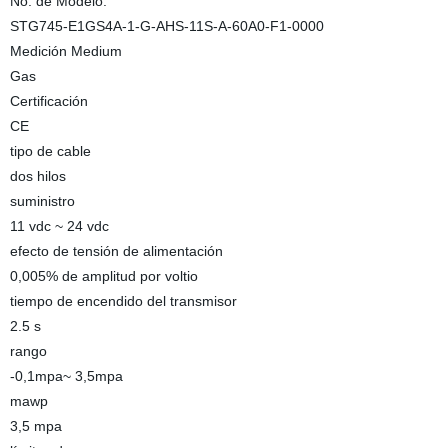
No. de Modelo.
STG745-E1GS4A-1-G-AHS-11S-A-60A0-F1-0000
Medición Medium
Gas
Certificación
CE
tipo de cable
dos hilos
suministro
11 vdc ~ 24 vdc
efecto de tensión de alimentación
0,005% de amplitud por voltio
tiempo de encendido del transmisor
2.5 s
rango
-0,1mpa~ 3,5mpa
mawp
3,5 mpa