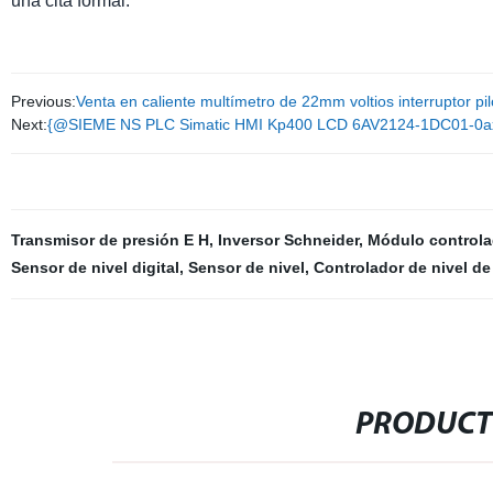
una cita formal.
Previous:
Venta en caliente multímetro de 22mm voltios interruptor pil
Next:
{@SIEME NS PLC Simatic HMI Kp400 LCD 6AV2124-1DC01-0ax0
Transmisor de presión E H
,
Inversor Schneider
,
Módulo control
Sensor de nivel digital
,
Sensor de nivel
,
Controlador de nivel d
PRODUCT