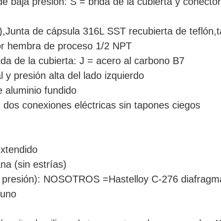
 de baja presión: S = brida de la cubierta y cone
,Junta de cápsula 316L SST recubierta de teflón,t
or hembra de proceso 1/2 NPT
rida de la cubierta: J = acero al carbono B7
l y presión alta del lado izquierdo
e aluminio fundido
 dos conexiones eléctricas sin tapones ciegos
extendido
na (sin estrías)
ta presión): NOSOTROS =Hastelloy C-276 diafragm
guno