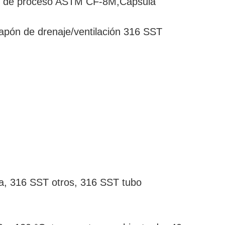
ctor de proceso ASTM CF-8M,Cápsula
apón de drenaje/ventilación 316 SST
a, 316 SST otros, 316 SST tubo