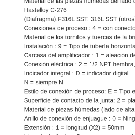
Material de las piezas húmedas del lado
Hastelloy C-276
(Diafragma),F316L SST, 316L SST (otros)
Conexiones de proceso : 4 = con conect
Material de los tornillos y tuercas de la b
Instalación : 9 = Tipo de tubería horizonta
Carcasa del amplificador : 1 = aleación d
Conexión eléctrica : 2 = 1/2 NPT hembra,
Indicador integral : D = indicador digital
N = siempre N
Estilo de conexión de proceso: E = Tipo 
Superficie de contacto de la junta: 2 = pla
Material de piezas húmedas (lado de al
Anillo de conexión de enjuague : 0 = Nin
Extensión : 1 = longitud (X2) = 50mm