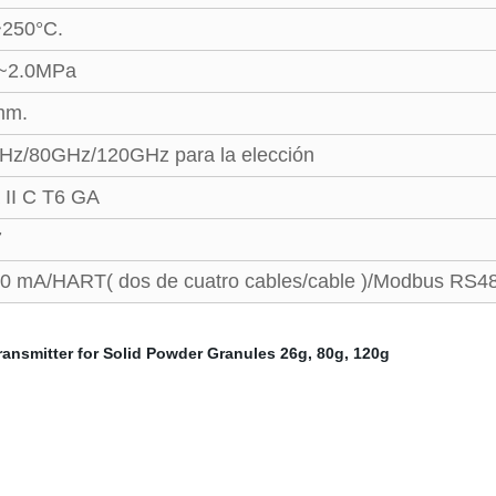
~250°C.
1~2.0MPa
mm.
Hz/80GHz/120GHz para la elección
 II C T6 GA
7
20 mA/HART( dos de cuatro cables/cable )/Modbus RS4