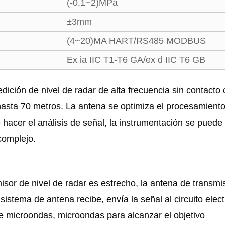
(-0,1~2)MPa
±3mm
(4~20)MA HART/RS485 MODBUS
Ex ia IIC T1-T6 GA/ex d IIC T6 GB
edición de nivel de radar de alta frecuencia sin contact
sta 70 metros. La antena se optimiza el procesamiento
 hacer el análisis de señal, la instrumentación se puede u
complejo.
isor de nivel de radar es estrecho, la antena de transm
l sistema de antena recibe, envía la señal al circuito el
e microondas, microondas para alcanzar el objetivo