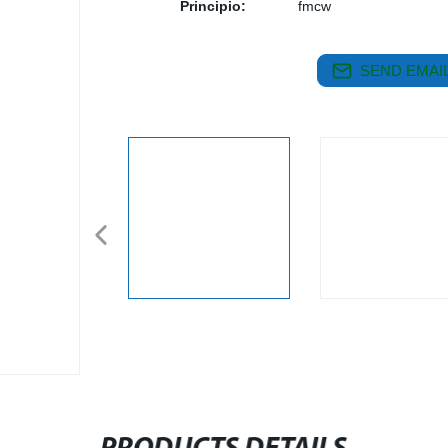
Principio:
fmcw
SEND EMAIL