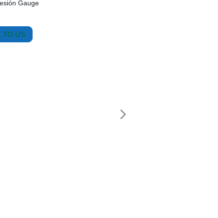
resión Gauge
 TO US