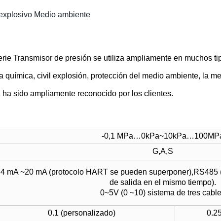
 explosivo Medio ambiente
rie Transmisor de presión se utiliza ampliamente en muchos tip
 química, civil explosión, protección del medio ambiente, la me
a ha sido ampliamente reconocido por los clientes.
-0,1 MPa…0kPa
~
10kPa…100MP
G
,
A
,
S
4 mA
~
20 mA (protocolo HART se pueden superponer),RS485 
de salida en el mismo tiempo).
0~5
V (0
~
10) sistema de tres cabl
0.1 (personalizado)
0.2