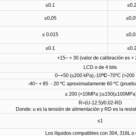
≤0.1
≤0.
≤0,05
≤0,0
≤ 0.015
≤0,0
≤0.1
≤0.
+15
~
+ 30 (valor de calibración es + 
LCD o de 4 bits
0
~
+50
(
≤200 kPa
),
-10
ºC
~
70ºC
(>
200
-40
~
+ 85 - 20 ºC
aproximadamente
60 ºC (prueba
≤ 200
(<
10MPa
);
≤150
(
≥100MPa
R=
(
U-12.5
)
/0.02-RD
Donde: u es la tensión de alimentación y RD es la resist
≤1
Los líquidos compatibles con 304, 316L o