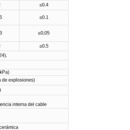
2
≤0.4
5
≤0.1
3
≤0,05
2
≤0.5
24).
 kPa
)
 de explosiones)
)
encia interna del cable
 cerámica