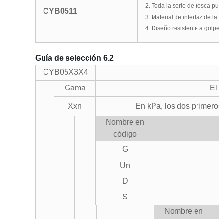
2. Toda la serie de rosca p
CYB0511
3. Material de interfaz de 
4. Diseño resistente a golp
Guía de selección 6.2
CYB05X3X4
Gama
El
Xxn
En kPa, los dos primeros
Nombre en
código
G
Un
D
S
Nombre en