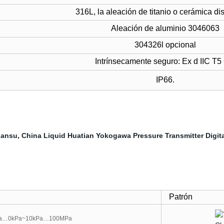
316L, la aleación de titanio o cerámica di
Aleación de aluminio 3046063
304326l opcional
Intrínsecamente seguro: Ex d IIC T5
IP66.
Patrón
MPa…0kPa
~
10kPa…100MPa