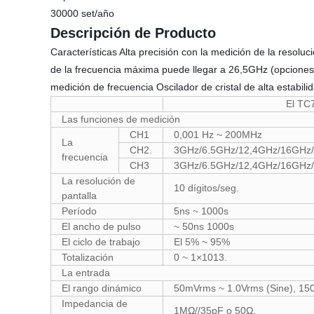
30000 set/año
Descripción de Producto
Características Alta precisión con la medición de la resolu
de la frecuencia máxima puede llegar a 26,5GHz (opciones) 
medición de frecuencia Oscilador de cristal de alta estabili
El TC
Las funciones de medición
CH1
0,001 Hz ~ 200MHz
La
CH2.
3GHz/6.5GHz/12,4GHz/16GHz/
frecuencia
CH3
3GHz/6.5GHz/12,4GHz/16GHz/
La resolución de
10 dígitos/seg.
pantalla
Período
5ns ~ 1000s
El ancho de pulso
~ 50ns 1000s
El ciclo de trabajo
El 5% ~ 95%
Totalización
0 ~ 1×1013.
La entrada
El rango dinámico
50mVrms ~ 1.0Vrms (Sine), 15
Impedancia de
1MΩ//35pF o 50Ω.