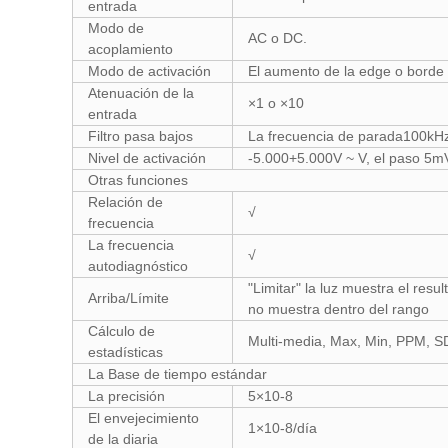
entrada
Modo de
AC o DC.
acoplamiento
Modo de activación
El aumento de la edge o borde
Atenuación de la
×1 o ×10
entrada
Filtro pasa bajos
La frecuencia de parada100kHz
Nivel de activación
-5.000+5.000V ~ V, el paso 5m
Otras funciones
Relación de
√
frecuencia
La frecuencia
√
autodiagnóstico
"Limitar" la luz muestra el resu
Arriba/Límite
no muestra dentro del rango
Cálculo de
Multi-media, Max, Min, PPM, SD
estadísticas
La Base de tiempo estándar
La precisión
5×10-8
El envejecimiento
1×10-8/día
de la diaria