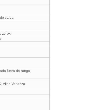
 de caída
 aprox.
V
ltado fuera de rango,
, Allan Varianza