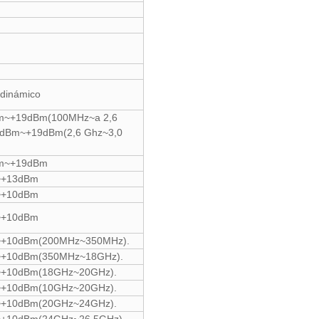
o dinámico
m~+19dBm(100MHz~a 2,6
5dBm~+19dBm(2,6 Ghz~3,0
Bm~+19dBm
~+13dBm
~+10dBm
~+10dBm
~+10dBm(200MHz~350MHz).
~+10dBm(350MHz~18GHz).
~+10dBm(18GHz~20GHz).
~+10dBm(10GHz~20GHz).
~+10dBm(20GHz~24GHz).