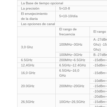
La Base de tiempo opcional
La precisión
5×10-8
El envejecimiento
5×10-10/día
de la diaria
Las opciones de canal
El rango de
El rang
frecuencia
A.-27dB
100MHz~3GHz
Ghz) -1
3,0 Ghz
Ghz)
100MHz~3GHz
B.-27d
6.5GHz
200MHz~6.5GHz
-15dBm
12,4GHz
6.5GHz~12.4GHz
-15dBm
6.5GHz~16,0
16,0 GHz
-15dBm
GHz
-10dBm
20.0GHz
200MHz~20GHz
-15dBm
-10dBm
-20dBm
26,5GHz
10GHz~26,5GHz
-15dBm