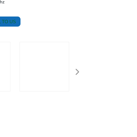
hz
 TO US