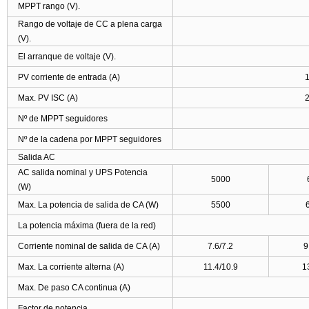
MPPT rango (V).
Rango de voltaje de CC a plena carga
(V).
El arranque de voltaje (V).
PV corriente de entrada (A)
Max. PV ISC (A)
Nº de MPPT seguidores
Nº de la cadena por MPPT seguidores
Salida AC
AC salida nominal y UPS Potencia
5000
(W)
Max. La potencia de salida de CA (W)
5500
La potencia máxima (fuera de la red)
Corriente nominal de salida de CA (A)
7.6/7.2
9
Max. La corriente alterna (A)
11.4/10.9
1
Max. De paso CA continua (A)
Factor de potencia