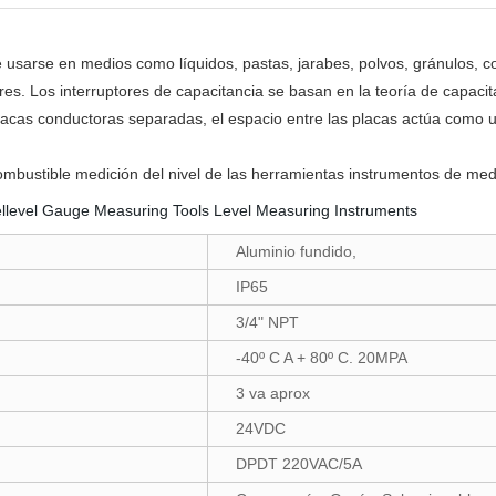
e usarse en medios como líquidos, pastas, jarabes, polvos, gránulos, co
res. Los interruptores de capacitancia se basan en la teoría de capaci
 placas conductoras separadas, el espacio entre las placas actúa como
combustible medición del nivel de las herramientas instrumentos de med
Aluminio fundido,
IP65
3/4" NPT
-40º C A + 80º C. 20MPA
3 va aprox
24VDC
DPDT 220VAC/5A