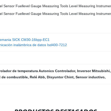
 Alemania SICK CM30-16bpp-EC1
icación inalámbrica de datos Isd400-7212
rolador de temperatura Autonics Controlador
,
Inversor Mitsubishi
l de combustible
,
Relé Abb
,
Disyuntor Chint
,
Sensor inductivo
,