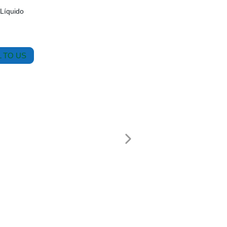
 Líquido
 TO US