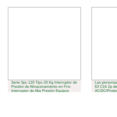
Serie Spc 120 Tipo 20 Kg Interruptor de
Las personas
Presión de Almacenamiento en Frío
63 C16 2p de 
Interruptor de Alta Presión Equipos
AC/DC/Protec
Interruptor de Control de Presión en
subtensión di
Venta
con la función