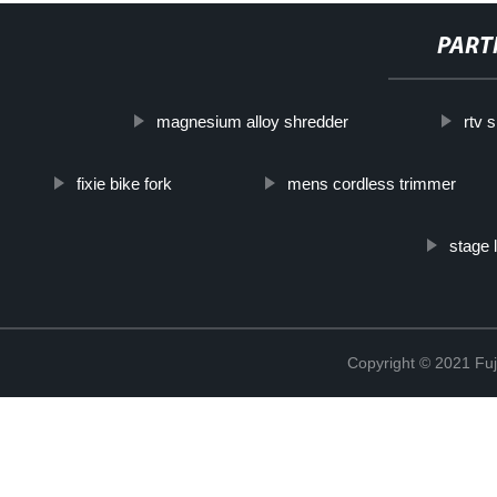
PART
magnesium alloy shredder
rtv 
fixie bike fork
mens cordless trimmer
stage 
Copyright © 2021 Fuj