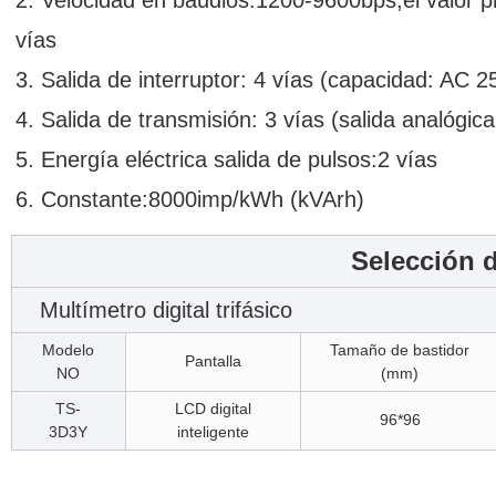
2. Velocidad en baudios:1200-9600bps,el valor 
vías
3. Salida de interruptor: 4 vías (capacidad: AC
4. Salida de transmisión: 3 vías (salida analógi
5. Energía eléctrica salida de pulsos:2 vías
6. Constante:8000imp/kWh (kVArh)
Selección d
Multímetro digital trifásico
Modelo
Tamaño de bastidor
Pantalla
NO
(mm)
TS-
LCD digital
96*96
3D3Y
inteligente