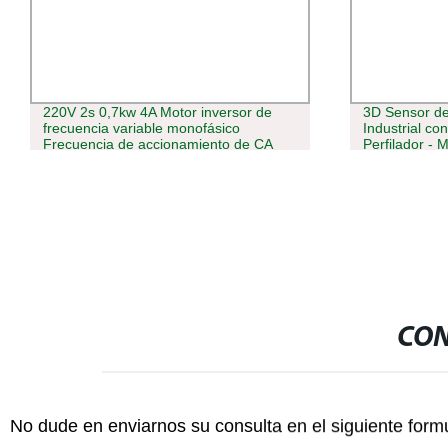
r de
3D Sensor de Visión de Agarre
M
Industrial con Láser de Línea &amp; 3D
p
e CA
Perfilador - Modelo Hf-Sr7240,
Reemplazo para Keyence Lj-X8008 -
iable
Ideal para Detección de Altura
CON
No dude en enviarnos su consulta en el siguiente form