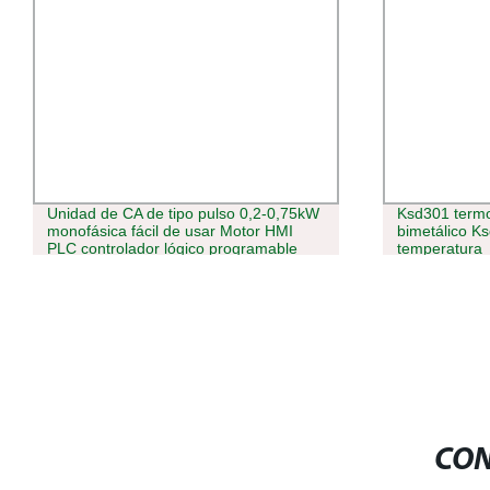
Unidad de CA de tipo pulso 0,2-0,75kW
Ksd301 termo
monofásica fácil de usar Motor HMI
bimetálico K
PLC controlador lógico programable
temperatura
servocontrolador simple servo
Controlador para la transmisión multieje
CON