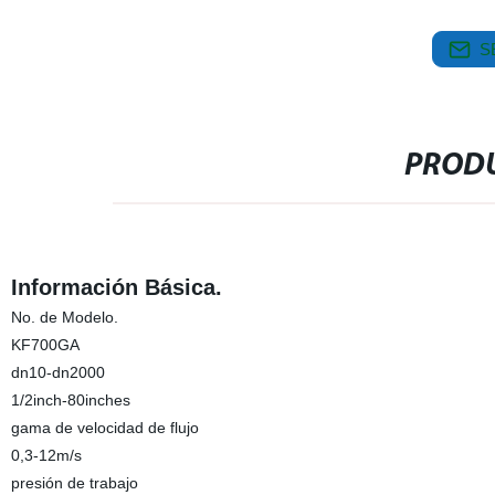
S
PRODU
Información Básica.
No. de Modelo.
KF700GA
dn10-dn2000
1/2inch-80inches
gama de velocidad de flujo
0,3-12m/s
presión de trabajo