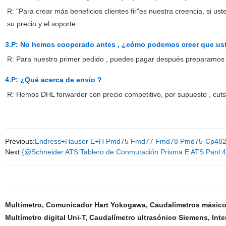
R: "Para crear más beneficios clientes fir"es nuestra creencia, si ust
su precio y el soporte.
3.P:
No hemos cooperado antes , ¿cómo podemos creer que us
R: Para nuestro primer pedido , puedes pagar después preparamos 
4.P: ¿Qué acerca de envío ?
R: Hemos DHL forwarder con precio competitivo, por supuesto , cutso
Previous:
Endress+Hauser E+H Pmd75 Fmd77 Fmd78 Pmd75-Cp482/101 
Next:
{@Schneider ATS Tablero de Conmutación Prisma E ATS Panl
Multímetro
,
Comunicador Hart Yokogawa
,
Caudalímetros másicos
Multímetro digital Uni-T
,
Caudalímetro ultrasónico Siemens
,
Inte