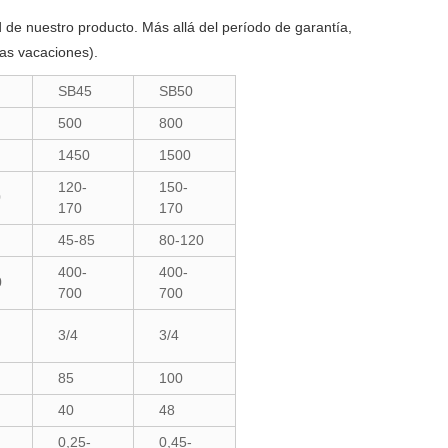
ad de nuestro producto. Más allá del período de garantía,
las vacaciones).
SB45
SB50
500
800
1450
1500
120-
150-
0
170
170
45-85
80-120
400-
400-
0
700
700
3/4
3/4
85
100
40
48
0,25-
0,45-