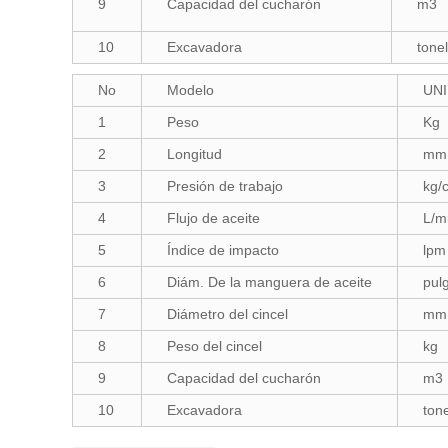
9
Capacidad del cucharón
m3
10
Excavadora
tone
No
Modelo
UN
1
Peso
Kg
2
Longitud
mm
3
Presión de trabajo
kg/
4
Flujo de aceite
L/m
5
Índice de impacto
lpm
6
Diám. De la manguera de aceite
pul
7
Diámetro del cincel
mm
8
Peso del cincel
kg
9
Capacidad del cucharón
m3
10
Excavadora
ton