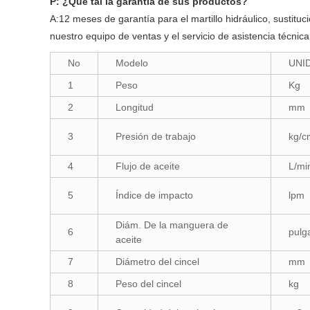
P: ¿Qué tal la garantía de sus productos?
A:12 meses de garantía para el martillo hidráulico, sustituc
nuestro equipo de ventas y el servicio de asistencia técnic
No
Modelo
UNI
1
Peso
Kg
2
Longitud
mm
3
Presión de trabajo
kg/c
4
Flujo de aceite
L/mi
5
Índice de impacto
lpm
Diám. De la manguera de
6
pulg
aceite
7
Diámetro del cincel
mm
8
Peso del cincel
kg