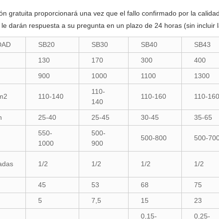
ión gratuita proporcionará una vez que el fallo confirmado por la calid
a le darán respuesta a su pregunta en un plazo de 24 horas (sin incluir 
DAD
SB20
SB30
SB40
SB43
130
170
300
400
900
1000
1100
1300
110-
m2
110-140
110-160
110-16
140
n
25-40
25-45
30-45
35-65
550-
500-
500-800
500-70
1000
900
adas
1/2
1/2
1/2
1/2
45
53
68
75
5
7,5
15
23
0,15-
0,25-