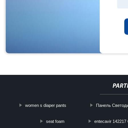
PART
women s diaper pants
Панель Светоди
seat foam
entecavir 142217 