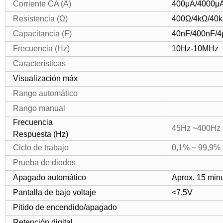
Corriente CA (A)
400μA/4000μ
Resistencia (Ω)
400Ω/4kΩ/40
Capacitancia (F)
40nF/400nF/4
Frecuencia (Hz)
10Hz-10MHz
Características
Visualización máx
Rango automático
Rango manual
Frecuencia
45Hz ~400Hz
Respuesta (Hz)
Ciclo de trabajo
0,1% ~ 99,9
Prueba de diodos
Apagado automático
Aprox. 15 min
Pantalla de bajo voltaje
<7,5V
Pitido de encendido/apagado
Retención digital