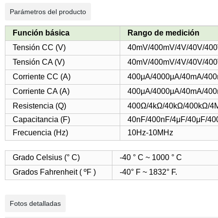
Parámetros del producto
Función básica
Rango de medición
Tensión CC (V)
40mV/400mV/4V/40V/400
Tensión CA (V)
40mV/400mV/4V/40V/400
Corriente CC (A)
400μA/4000μA/40mA/400
Corriente CA (A)
400μA/4000μA/40mA/400
Resistencia (Q)
400Ω/4kΩ/40kΩ/400kΩ/
Capacitancia (F)
40nF/400nF/4μF/40μF/40
Frecuencia (Hz)
10Hz-10MHz
Grado Celsius (° C)
-40 ° C ~ 1000 ° C
Grados Fahrenheit ( ºF )
-40° F ~ 1832° F.
Fotos detalladas