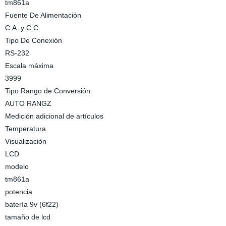
tm861a
Fuente De Alimentación
C.A. y C.C.
Tipo De Conexión
RS-232
Escala máxima
3999
Tipo Rango de Conversión
AUTO RANGZ
Medición adicional de artículos
Temperatura
Visualización
LCD
modelo
tm861a
potencia
batería 9v (6f22)
tamaño de lcd