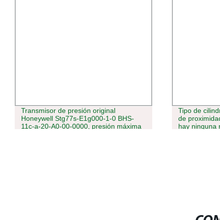
Transmisor de presión original
Tipo de cilind
Honeywell Stg77s-E1g000-1-0 BHS-
de proximida
11c-a-20-A0-00-0000, presión máxima
hay ninguna
21 MPa, rango 0 a 4 MPa,