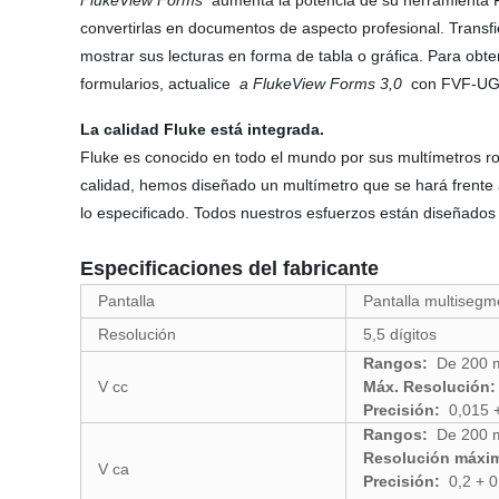
FlukeView Forms
aumenta la potencia de su herramienta Fl
convertirlas en documentos de aspecto profesional. Transfi
mostrar sus lecturas en forma de tabla o gráfica. Para obte
formularios, actualice
a FlukeView Forms 3,0
con FVF-UG
La calidad Fluke está integrada.
Fluke es conocido en todo el mundo por sus multímetros ro
calidad, hemos diseñado un multímetro que se hará frente 
lo especificado. Todos nuestros esfuerzos están diseñados
Especificaciones del fabricante
Pantalla
Pantalla multisegm
Resolución
5,5 dígitos
Rangos:
De 200 m
V cc
Máx. Resolución:
Precisión:
0,015 
Rangos:
De 200 m
Resolución máxi
V ca
Precisión:
0,2 + 0