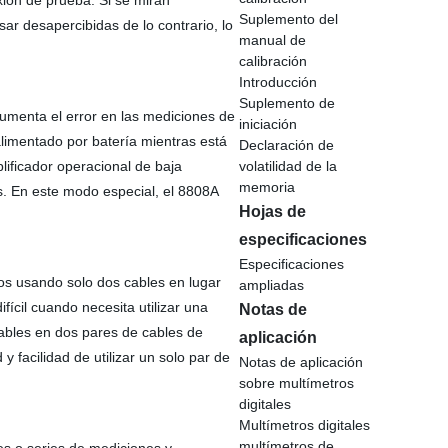
ión de prueba. Si se miran
Suplemento del
ar desapercibidas de lo contrario, lo
manual de
calibración
Introducción
Suplemento de
aumenta el error en las mediciones de
iniciación
 alimentado por batería mientras está
Declaración de
lificador operacional de baja
volatilidad de la
memoria
es. En este modo especial, el 8808A
Hojas de
especificaciones
Especificaciones
los usando solo dos cables en lugar
ampliadas
ícil cuando necesita utilizar una
Notas de
cables en dos pares de cables de
aplicación
 facilidad de utilizar un solo par de
Notas de aplicación
sobre multímetros
digitales
Multímetros digitales
multímetros de