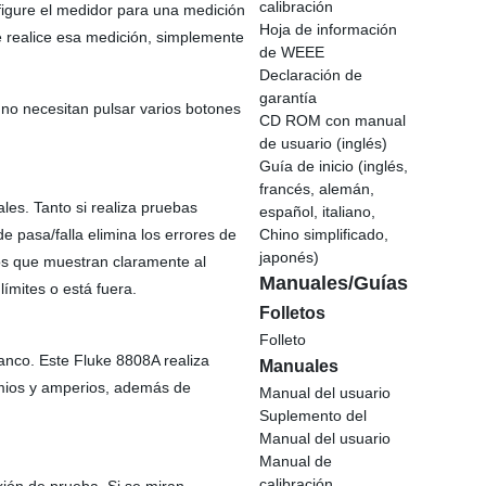
calibración
figure el medidor para una medición
Hoja de información
e realice esa medición, simplemente
de WEEE
Declaración de
garantía
 no necesitan pulsar varios botones
CD ROM con manual
de usuario (inglés)
Guía de inicio (inglés,
francés, alemán,
les. Tanto si realiza pruebas
español, italiano,
e pasa/falla elimina los errores de
Chino simplificado,
japonés)
dos que muestran claramente al
Manuales/Guías
límites o está fuera.
Folletos
Folleto
banco. Este Fluke 8808A realiza
Manuales
hmios y amperios, además de
Manual del usuario
Suplemento del
Manual del usuario
Manual de
calibración