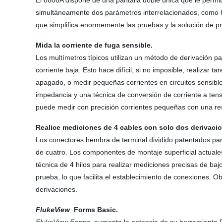
El 8808A dispone de una pantalla doble única que le permi
simultáneamente dos parámetros interrelacionados, como la 
que simplifica enormemente las pruebas y la solución de p
Mida la corriente de fuga sensible.
Los multímetros típicos utilizan un método de derivación p
corriente baja. Esto hace difícil, si no imposible, realizar
apagado, o medir pequeñas corrientes en circuitos sensibles
impedancia y una técnica de conversión de corriente a tens
puede medir con precisión corrientes pequeñas con una re
Realice mediciones de 4 cables con solo dos derivaci
Los conectores hembra de terminal dividido patentados para
de cuatro. Los componentes de montaje superficial actuales 
técnica de 4 hilos para realizar mediciones precisas de ba
prueba, lo que facilita el establecimiento de conexiones. O
derivaciones.
FlukeView
Forms Basic.