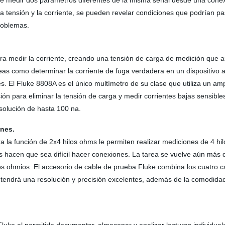
te medir dos parámetros diferentes de la misma señal desde una conex
tensión y la corriente, se pueden revelar condiciones que podrían pas
roblemas.
ara medir la corriente, creando una tensión de carga de medición que 
 tareas como determinar la corriente de fuga verdadera en un dispositivo
. El Fluke 8808A es el único multímetro de su clase que utiliza un amp
ión para eliminar la tensión de carga y medir corrientes bajas sensibl
solución de hasta 100 na.
ones.
 la función de 2x4 hilos ohms le permiten realizar mediciones de 4 hi
hacen que sea difícil hacer conexiones. La tarea se vuelve aún más dif
jos ohmios. El accesorio de cable de prueba Fluke combina los cuatro 
btendrá una resolución y precisión excelentes, además de la comodidad y