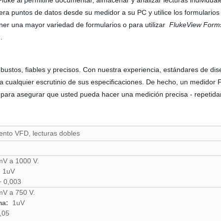
uke al permitirle documentar, almacenar y analizar lecturas individual
era puntos de datos desde su medidor a su PC y utilice los formulario
ner una mayor variedad de formularios o para utilizar
FlukeView Form
.
bustos, fiables y precisos. Con nuestra experiencia, estándares de di
a cualquier escrutinio de sus especificaciones. De hecho, un medidor
 para asegurar que usted pueda hacer una medición precisa - repetida
ento VFD, lecturas dobles
V a 1000 V.
1uV
+ 0,003
V a 750 V.
ma:
1uV
,05