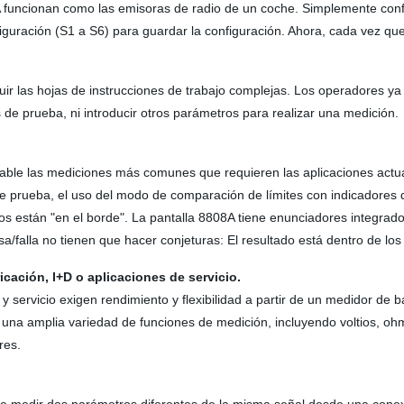
8A funcionan como las emisoras de radio de un coche. Simplemente con
guración (S1 a S6) para guardar la configuración. Ahora, cada vez qu
ir las hojas de instrucciones de trabajo complejas. Los operadores ya
 de prueba, ni introducir otros parámetros para realizar una medición.
fiable las mediciones más comunes que requieren las aplicaciones actua
de prueba, el uso del modo de comparación de límites con indicadores d
dos están "en el borde". La pantalla 8808A tiene enunciadores integra
/falla no tienen que hacer conjeturas: El resultado está dentro de los 
ricación, I+D o aplicaciones de servicio.
 y servicio exigen rendimiento y flexibilidad a partir de un medidor de 
e una amplia variedad de funciones de medición, incluyendo voltios, o
res.