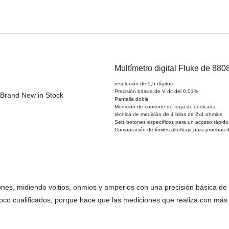
Multímetro digital Fluke de 880
resolución de 5,5 dígitos
Precisión básica de V dc del 0,01%
Pantalla doble
Medición de corriente de fuga dc dedicada
técnica de medición de 4 hilos de 2x4 ohmios
Seis botones específicos para un acceso rápido 
Comparación de límites alto/bajo para pruebas
nes, midiendo voltios, ohmios y amperios con una precisión básica de
 poco cualificados, porque hace que las mediciones que realiza con m