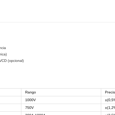
ncia
rica)
VCD (opcional)
Rango
Precis
1000V
±(0,5
750V
±(1,2