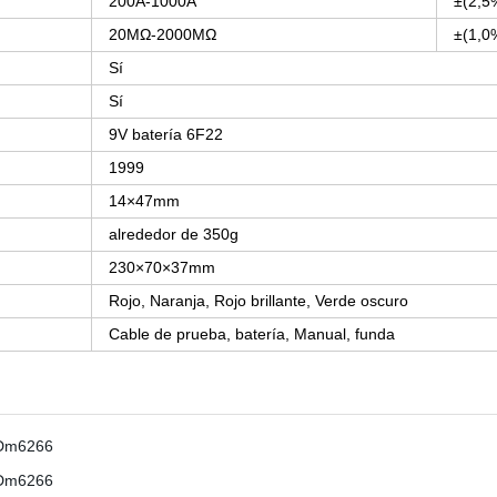
200A-1000A
±(2,5
20MΩ-2000MΩ
±(1,0
Sí
Sí
9V batería 6F22
1999
14×47mm
alrededor de 350g
230×70×37mm
Rojo, Naranja, Rojo brillante, Verde oscuro
Cable de prueba, batería, Manual, funda