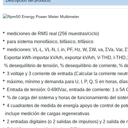
Descripción del producto
*
mediciones de RMS real (256 muestras/ciclo)
*
para sistema monofásico, bifásico, trifásico
*
mediciones: VL-L, VL-N, I, in, PF, Hz, W, ΣW, va, ΣVa, Var, 
Exportar kWh importar kVArh, exportar kVArh, V-THD, I-THD,1
% desequilibrio de tensión, % desequilibrio de corriente, % de
*
3 voltaje y 3 corriente de entrada (Calcular la corriente neutr
*
máximo, mínimo y demanda para U, I, P, Q, S en horas, días
*
Entrada de tensión: 0-690Vac, entrada de corriente: 1 o 5A 
*
% de carga del sistema y horas de funcionamiento del sist
*
4 cuadrantes de medida de energía apoyo de control de pote
incluye medición de cargas regenerativas
*
2 entradas digitales (o 2 salidas de impulsos) y 2 salida de 