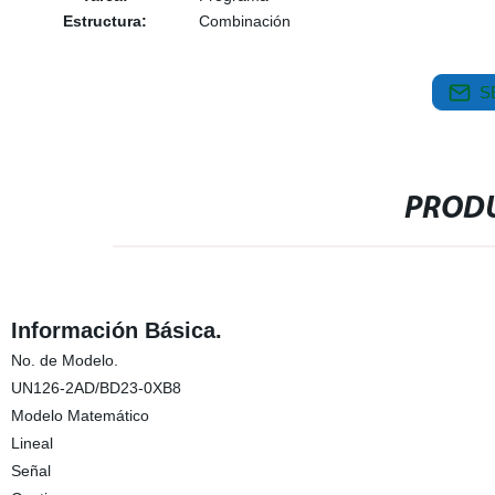
Estructura:
Combinación
S
PRODU
Información Básica.
No. de Modelo.
UN126-2AD/BD23-0XB8
Modelo Matemático
Lineal
Señal