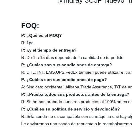
Mindray 3C5P Nuevo tra
FOQ:
P: ¿Qué es el MOQ?
R: 1pc.
P: ¿y el tiempo de entrega?
R: De 1 a 15 días depende de la cantidad de tu pedido.
P: ¿Cuáles son sus condiciones de entrega?
R: DHL,TNT, EMS,UPS,FedEx,también puede utilizar el transp
P: ¿Cuáles son sus condiciones de pago?
A: Sindicato occidental, Alibaba Trade Assurance, T/T de 
P: ¿Prueba todos sus productos antes de la entrega?
R: Sí, hemos probado nuestros productos al 100% antes de
P: ¿Cuál es su política de servicio y devolución?
R: Si la sonda no es compatible con su máquina o si hay a
Le enviaremos una sonda de repuesto o le reembolsaremo