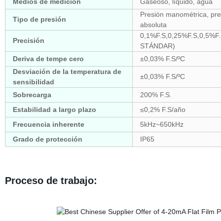
Medios de medición
Gaseoso, líquido, agua
Presión manométrica, pre
Tipo de presión
absoluta
0,1%F.S,0,25%F.S,0,5%F
Precisión
STÁNDAR)
Deriva de tempe cero
±0,03% F.S/ºC
Desviación de la temperatura de
±0,03% F.S/ºC
sensibilidad
Sobrecarga
200% F.S.
Estabilidad a largo plazo
≤0,2% F.S/año
Frecuencia inherente
5kHz~650kHz
Grado de protección
IP65
Proceso de trabajo: