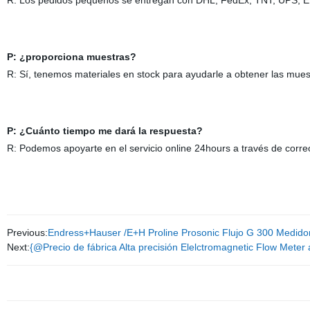
R: Los pedidos pequeños se entregan con DHL, FedEx, TNT, UPS, E
P: ¿proporciona muestras?
R: Sí, tenemos materiales en stock para ayudarle a obtener las mu
P: ¿Cuánto tiempo me dará la respuesta?
R: Podemos apoyarte en el servicio online 24hours a través de corre
Previous:
Endress+Hauser /E+H Proline Prosonic Flujo G 300 Medidor 
Next:
{@Precio de fábrica Alta precisión Elelctromagnetic Flow Meter