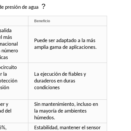
?
de presión de agua
Beneficio
salida
el más
Puede ser adaptado a la más
nacional
amplia gama de aplicaciones.
n número
icas
circuito
r la
La ejecución de fiables y
otección
duraderos en duras
nsión
condiciones
er y
Sin mantenimiento, incluso en
ad del
la mayoría de ambientes
húmedos.
25%,
Estabilidad, mantener el sensor