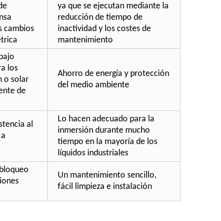
de
ya que se ejecutan mediante la
nsa
reducción de tiempo de
s cambios
inactividad y los costes de
trica
mantenimiento
 bajo
a los
Ahorro de energía y protección
 o solar
del medio ambiente
ente de
Lo hacen adecuado para la
istencia al
inmersión durante mucho
 a
tiempo en la mayoría de los
líquidos industriales
 bloqueo
Un mantenimiento sencillo,
ciones
fácil limpieza e instalación
%