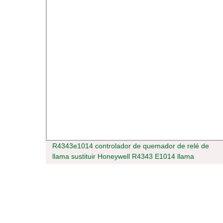
000W
R4343e1014 controlador de quemador de relé de
 onda
llama sustituir Honeywell R4343 E1014 llama
Protección