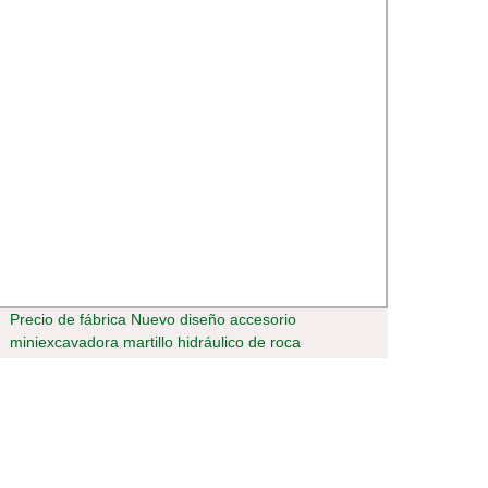
Precio de fábrica Nuevo diseño accesorio
GSM L
miniexcavadora martillo hidráulico de roca
autom