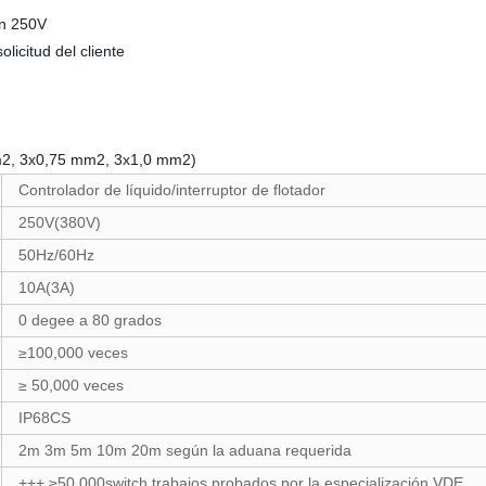
on 250V
icitud del cliente
m2, 3x0,75 mm2, 3x1,0 mm2)
Controlador de líquido/interruptor de flotador
250V(380V)
50Hz/60Hz
10A(3A)
0 degee a 80 grados
≥100,000 veces
≥ 50,000 veces
IP68CS
2m 3m 5m 10m 20m según la aduana requerida
+++ ≥50 000switch trabajos probados por la especialización VDE