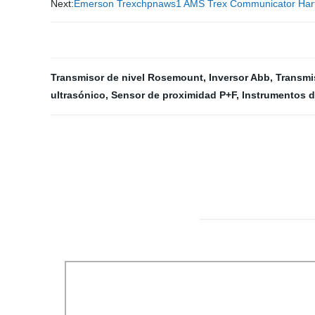
Next:
Emerson Trexchpnaws1 AMS Trex Communicator Har
Transmisor de nivel Rosemount
,
Inversor Abb
,
Transmi
ultrasónico
,
Sensor de proximidad P+F
,
Instrumentos d