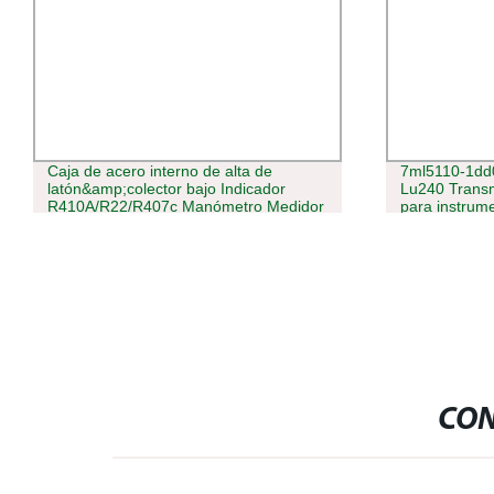
Caja de acero interno de alta de
7ml5110-1dd0
latón&amp;colector bajo Indicador
Lu240 Transmi
R410A/R22/R407c Manómetro Medidor
para instrum
de presión del refrigerante
CON